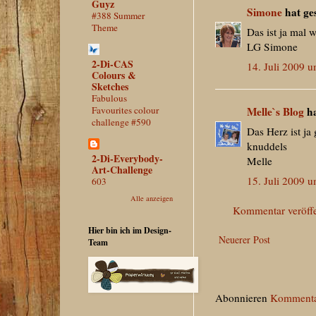
Guyz
Simone
hat ge
#388 Summer
Theme
Das ist ja mal w
LG Simone
2-Di-CAS
14. Juli 2009 
Colours &
Sketches
Fabulous
Favourites colour
Melle`s Blog
ha
challenge #590
Das Herz ist ja
knuddels
2-Di-Everybody-
Melle
Art-Challenge
15. Juli 2009 
603
Alle anzeigen
Kommentar veröffe
Hier bin ich im Design-
Neuerer Post
Team
Abonnieren
Kommenta