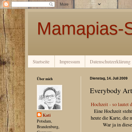
Mamapias-S
Startseite
Impressum
Datenschutzerklärung
Über mich
Dienstag, 14. Juli 2009
Everybody Art
Hochzeit - so lautet
Eine Hochzeit steht
Kati
heute die Karte, die
Potsdam,
War ja in dies
Brandenburg,